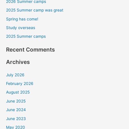
2026 Summer camps
c
2025 Summer camp was great
h
Spring has come!
f
Study overseas
o
r
2025 Summer camps
:
Recent Comments
Archives
July 2026
February 2026
August 2025
June 2025
June 2024
June 2023
May 2020