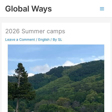
Skip
Global Ways
to
content
2026 Summer camps
Leave a Comment
/
English
/ By
SL