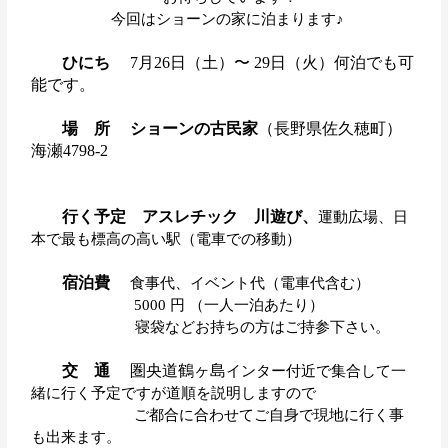
今回はショーンの家に泊まります♪
ひにち
7
月
26
日（土
）〜
29
日（火）
何泊でも可
能です
。
場 所
ショーンの古民家
（長野県佐久穂町）
海瀬4798-2
行く予定
アスレチック 川遊び、
運動広場、日
本で最も標高の高い駅（電車での移動）
宿泊費
食事代、イベント代（電車代含む）
5000
円
（一人
一
泊あたり）
寝袋などお持ちの方はご
持参下さい。
交 通
圏央道
鶴ヶ島
インター付近で集合して一
緒に行く予定ですが道順を説明しますので
ご都合に合わせてご自身で現地に行く事
も出来ます。