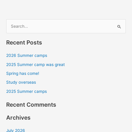
S
e
Recent Posts
a
r
2026 Summer camps
c
2025 Summer camp was great
h
Spring has come!
f
Study overseas
o
r
2025 Summer camps
:
Recent Comments
Archives
July 2026